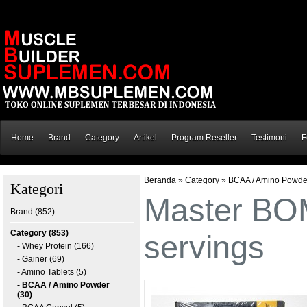
Home
Brand
Category
Artikel
Program Reseller
Testimoni
F
Beranda
»
Category
»
BCAA / Amino Powde
Kategori
Master BO
Brand (852)
Category (853)
servings
- Whey Protein (166)
- Gainer (69)
- Amino Tablets (5)
- BCAA / Amino Powder
(30)