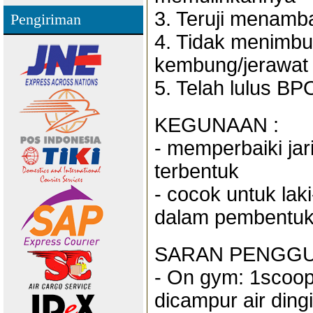
3. Teruji menamb
Pengiriman
4. Tidak menimbu
kembung/jerawat
5. Telah lulus B
KEGUNAAN :
- memperbaiki jar
terbentuk
- cocok untuk la
dalam pembentuk
SARAN PENGGU
- On gym: 1scoo
dicampur air ding