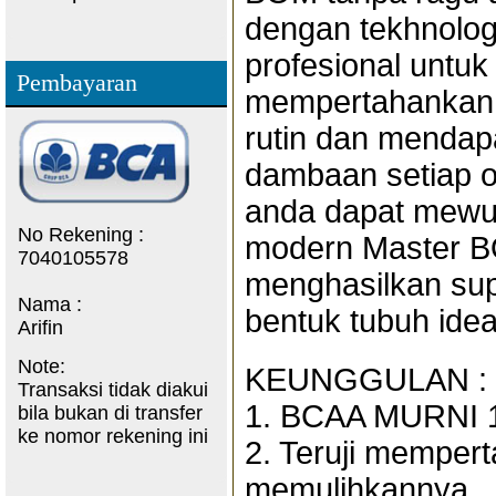
dengan tekhnolog
profesional untu
Pembayaran
mempertahankan b
rutin dan mendapa
dambaan setiap 
anda dapat mewuj
No Rekening :
modern Master BO
7040105578
menghasilkan su
Nama :
bentuk tubuh ide
Arifin
Note:
KEUNGGULAN :
Transaksi tidak diakui
1. BCAA MURNI 1
bila bukan di transfer
ke nomor rekening ini
2. Teruji memper
memulihkannya