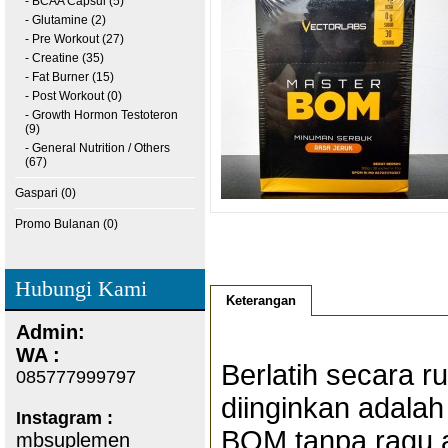
- BCAA Capsul (5)
- Glutamine (2)
- Pre Workout (27)
- Creatine (35)
- Fat Burner (15)
- Post Workout (0)
- Growth Hormon Testoteron
(9)
- General Nutrition / Others
(67)
Gaspari (0)
Promo Bulanan (0)
Hubungi Kami
Keterangan
Admin:
WA :
Berlatih secara r
085777999797
diinginkan adala
Instagram :
BOM tanpa ragu 
mbsuplemen