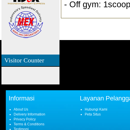
- Off gym: 1scoop
Visitor Counter
Informasi
Layanan Pelangg
About Us
Hubungi Kami
Delivery Information
Peta Situs
Privacy Policy
Terms & Conditions
Testimoni