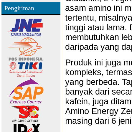
asam amino ini 
Pengiriman
tertentu, misalny
tinggi atau lama.
membutuhkan lebi
daripada yang dap
Produk ini juga 
kompleks, termas
yang berbeda. Tap
banyak dari secan
kafein, juga dit
Amino Energy Zer
masing dari 6 jenis