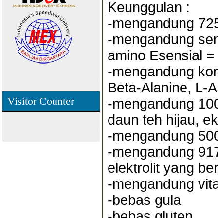
Keunggulan :
-mengandung 725
-mengandung sem
amino Esensial 
-mengandung komp
Beta-Alanine, L-A
Visitor Counter
-mengandung 100mg
daun teh hijau, ekt
-mengandung 500
-mengandung 917 
elektrolit yang b
-mengandung vit
-bebas gula
-bebas gluten