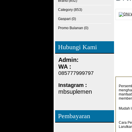
Brand (852)
Category (853)
Gaspari (0)
Promo Bulanan (0)
Hubungi Kami
Admin:
WA :
085777999797
Instagram :
Persemba
menghad
mbsuplemen
manfaat
membent
Mudah l
Pembayaran
Cara Pe
Larutkan