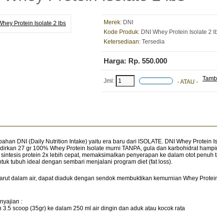
Merek:
DNI
Kode Produk:
DNI Whey Protein Isolate 2 l
Ketersediaan:
Tersedia
Harga: Rp. 550.000
Tamba
Jml:
- ATAU -
han DNI (Daily Nutrition Intake) yaitu era baru dari ISOLATE. DNI Whey Protein I
irkan 27 gr 100% Whey Protein Isolate murni TANPA, gula dan karbohidrat hampi
 sintesis protein 2x lebih cepat, memaksimalkan penyerapan ke dalam otot penuh 
uk tubuh ideal dengan sembari menjalani program diet (fat loss).
arut dalam air, dapat diaduk dengan sendok membuktikan kemurnian Whey Protein I
nyajian :
 3.5 scoop (35gr) ke dalam 250 ml air dingin dan aduk atau kocok rata