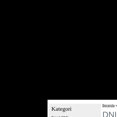
Yava Labs
+
-
Category
Whey Protein
Gainer
Amino Tablets
BCAA / Amino Powder
BCAA Capsul
Glutamine
Pre Workout
Creatine
Fat Burner
Post Workout
Growth Hormon Testoteron
General Nutrition / Others
View All Category
Artikel
Program Reseller
Testimoni
Foto Stock
Promo Bulanan
Beranda
Kategori
DNI