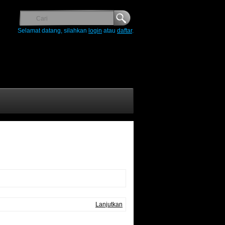
Selamat datang, silahkan
login
atau
daftar
.
Lanjutkan