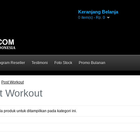
Keranjang Belanja
0 item(s) - Rp. 0
ogram Reseller
Testimoni
Foto Stock
Promo Bulanan
»
Post Workout
t Workout
a produk untuk ditampilkan pada kategori ini.