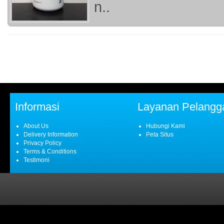
n..
Informasi
Layanan Pelangg
About Us
Hubungi Kami
Delivery Information
Peta Situs
Privacy Policy
Terms & Conditions
Testimoni