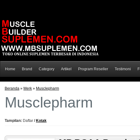
Home
Brand
Category
Artikel
Program Reseller
Testimoni
F
Beranda
»
Merk
»
Musclepharm
Musclepharm
Tampilan:
Daftar
/
Kotak