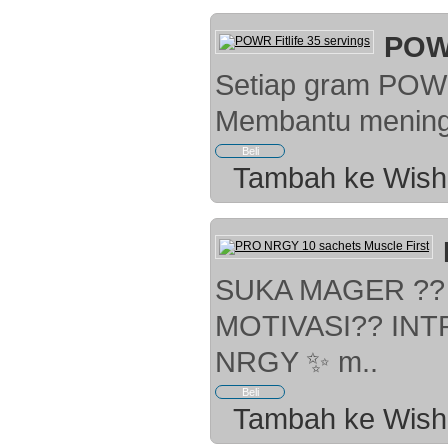
POWR
Setiap gram POWR 
Membantu meningk
Tambah ke Wish 
SUKA MAGER ?? 
MOTIVASI?? IN
NRGY ✨ m..
Tambah ke Wish 