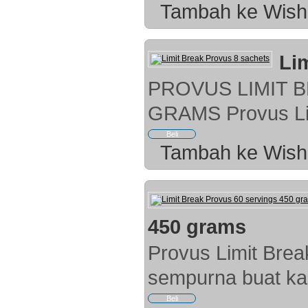
Tambah ke Wish 
Li
PROVUS LIMIT 
GRAMS Provus Lim
Tambah ke Wish 
450 grams
Provus Limit Bre
sempurna buat kam