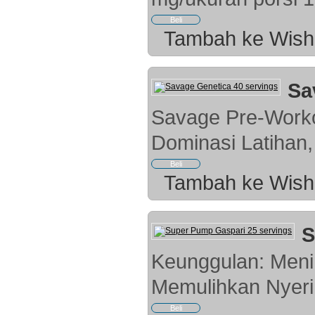
Tambah ke Wish 
Sa
Savage Pre-Worko
Dominasi Latihan
Tambah ke Wish 
S
Keunggulan: Meni
Memulihkan Nyeri 