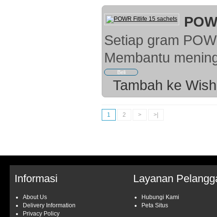
POWR
Setiap gram POWR 
Membantu meningk
Tambah ke Wish 
1
2
>
>|
Informasi
Layanan Pelangg
About Us
Hubungi Kami
Delivery Information
Peta Situs
Privacy Policy