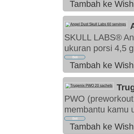
Tambah ke Wish 
SKULL LABS® Ange
ukuran porsi 4,5 g;
Tambah ke Wish 
Tru
PWO (preworkout +
membantu kamu un
Tambah ke Wish 