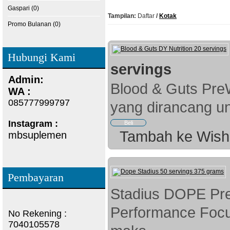
Gaspari (0)
Tampilan:
Daftar
/
Kotak
Promo Bulanan (0)
Hubungi Kami
servings
Admin:
Blood & Guts Pre
WA :
085777999797
yang dirancang un
Instagram :
Tambah ke Wish 
mbsuplemen
Pembayaran
Stadius DOPE Pre
Performance Focu
No Rekening :
7040105578