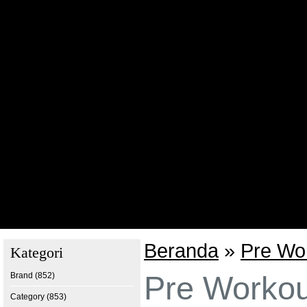
Whey Protein
Gainer
Amino Tablets
BCAA / Amino Powder
BCAA Capsul
Glutamine
Pre Workout
Creatine
Fat Burner
Post Workout
Growth Hormon Testoteron
General Nutrition / Others
View All Category
Artikel
Program Reseller
Testimoni
Foto Stock
Promo Bulanan
Beranda
»
Pre Wo
Kategori
Pre Workou
Brand (852)
Category (853)