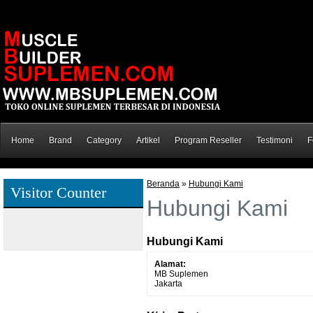
Home
Brand
Category
Artikel
Program Reseller
Testimoni
F
Beranda
»
Hubungi Kami
Visitor Counter
Hubungi Kami
Hubungi Kami
Alamat:
MB Suplemen
Jakarta