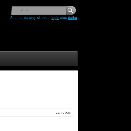
Selamat datang, silahkan
login
atau
daftar
.
Lanjutkan