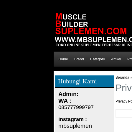
Home
Brand
Category
Artikel
Pr
Beranda
Hubungi Kami
Pri
Admin:
WA :
Privacy Po
085777999797
Instagram :
mbsuplemen