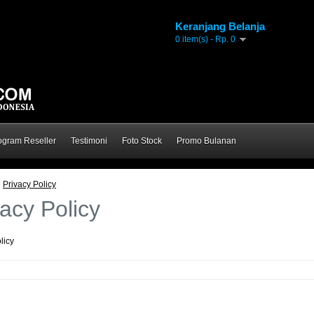
Keranjang Belanja
0 item(s) - Rp. 0
ogram Reseller
Testimoni
Foto Stock
Promo Bulanan
»
Privacy Policy
vacy Policy
licy