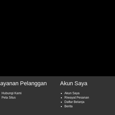
Layanan Pelanggan
Akun Saya
Hubungi Kami
Akun Saya
Peta Situs
Riwayat Pesanan
Daftar Belanja
Berita