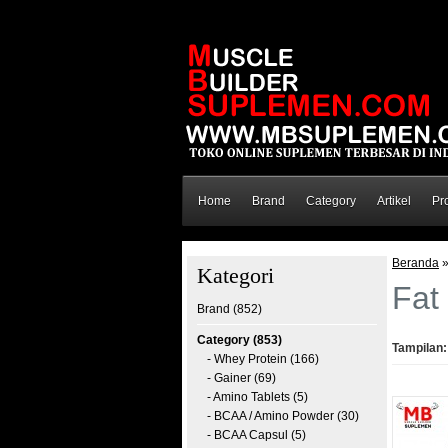
Home
Brand
Category
Artikel
Pr
Beranda
Kategori
Fat
Brand (852)
Category (853)
Tampilan:
- Whey Protein (166)
- Gainer (69)
- Amino Tablets (5)
- BCAA / Amino Powder (30)
- BCAA Capsul (5)