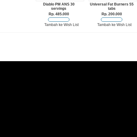
Diablo PM ANS 30
Universal Fat Burners 55
servings
tabs
Rp. 485.000
Rp. 200.000
Tambah ke Wish List
Tambah ke Wish List