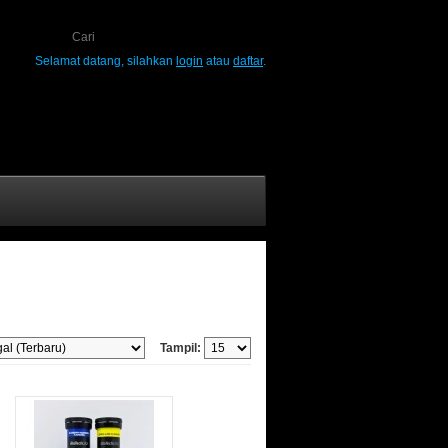
Selamat datang, silahkan
login
atau
daftar
.
Tampil: