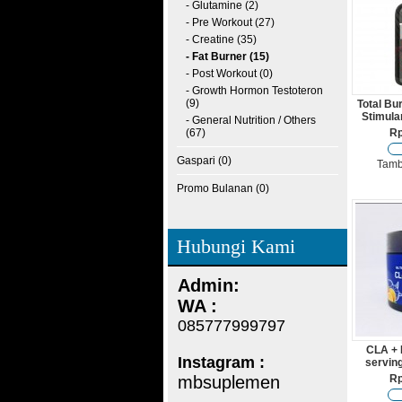
- Glutamine (2)
- Pre Workout (27)
- Creatine (35)
- Fat Burner (15)
- Post Workout (0)
- Growth Hormon Testoteron
(9)
Total Bu
Stimula
- General Nutrition / Others
(67)
Rp
Gaspari (0)
Tamb
Promo Bulanan (0)
Hubungi Kami
Admin:
WA :
085777999797
CLA + 
Instagram :
serving
mbsuplemen
Rp