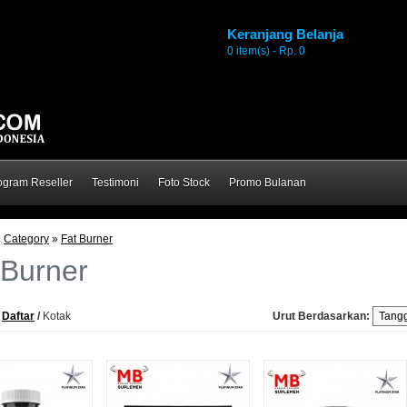
Keranjang Belanja
0 item(s) - Rp. 0
ogram Reseller
Testimoni
Foto Stock
Promo Bulanan
»
Category
»
Fat Burner
 Burner
Daftar
/
Kotak
Urut Berdasarkan: