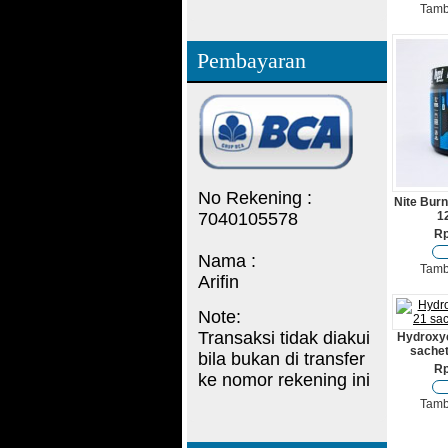
Tamb
Pembayaran
No Rekening :
Nite Burn
7040105578
1
Rp
Nama :
Tamb
Arifin
Note:
Transaksi tidak diakui
Hydroxyc
sachet
bila bukan di transfer
Rp
ke nomor rekening ini
Tamb