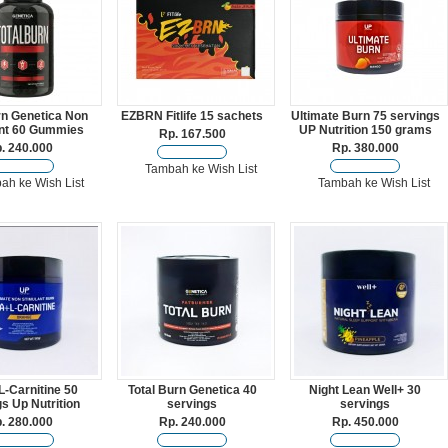
rn Genetica Non
EZBRN Fitlife 15 sachets
Ultimate Burn 75 servings
nt 60 Gummies
UP Nutrition 150 grams
Rp. 167.500
. 240.000
Rp. 380.000
Tambah ke Wish List
ah ke Wish List
Tambah ke Wish List
L-Carnitine 50
Total Burn Genetica 40
Night Lean Well+ 30
s Up Nutrition
servings
servings
. 280.000
Rp. 240.000
Rp. 450.000