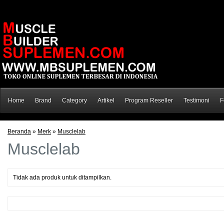
Home
Brand
Category
Artikel
Program Reseller
Testimoni
F
Beranda
»
Merk
»
Musclelab
Musclelab
Tidak ada produk untuk ditampilkan.