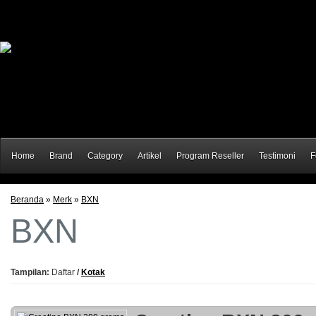
Home
Brand
Category
Artikel
Program Reseller
Testimoni
F
Beranda
»
Merk
»
BXN
BXN
Tampilan:
Daftar
/
Kotak