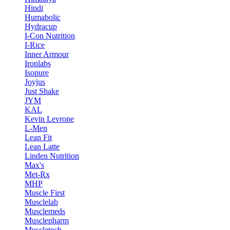
Hindi
Humabolic
Hydracup
I-Con Nutrition
I-Rice
Inner Armour
Ironlabs
Isopure
Joyjus
Just Shake
JYM
KAL
Kevin Levrone
L-Men
Lean Fit
Lean Latte
Linden Nutrition
Max's
Met-Rx
MHP
Muscle First
Musclelab
Musclemeds
Musclepharm
Muscletech