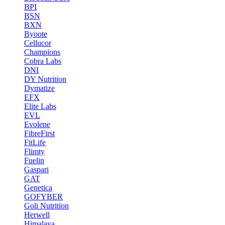
BPI
BSN
BXN
Byoote
Cellucor
Champions
Cobra Labs
DNI
DY Nutrition
Dymatize
EFX
Elite Labs
EVL
Evolene
FibreFirst
FitLife
Flimty
Fuelin
Gaspari
GAT
Genetica
GOFYBER
Goli Nutrition
Herwell
Himalaya