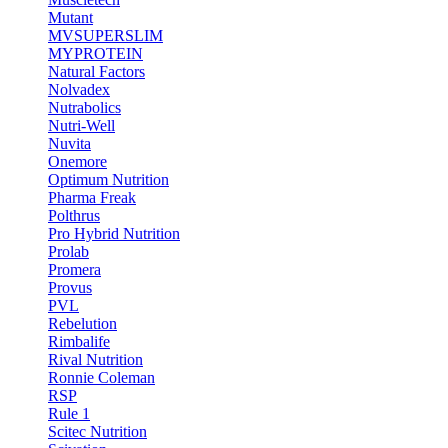
Mutant
MVSUPERSLIM
MYPROTEIN
Natural Factors
Nolvadex
Nutrabolics
Nutri-Well
Nuvita
Onemore
Optimum Nutrition
Pharma Freak
Polthrus
Pro Hybrid Nutrition
Prolab
Promera
Provus
PVL
Rebelution
Rimbalife
Rival Nutrition
Ronnie Coleman
RSP
Rule 1
Scitec Nutrition