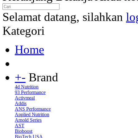
Selamat datang, silahkan
lo
Kategori
Home
+
-
Brand
4d Nutrition
93 Performance
Activmeal
Addis
ANS Performance
Applied Nutrition
Arnold Series
AST
Bioboost
BioTech USA