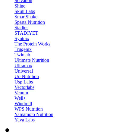
Scivation
Shine
Skull Labs
SmartShake
Sparta Nutrition
Stadius
STADIYET
Syntrax
The Protein Works
Trugenix
Twinlab
Ultimate Nutrition
Ultramax
Universal
Up Nutrition
Usp Labs
Vectorlabs
Venum
Well+
Windmill
WPS Nutrition
Yamamoto Nutrition
Yava Labs