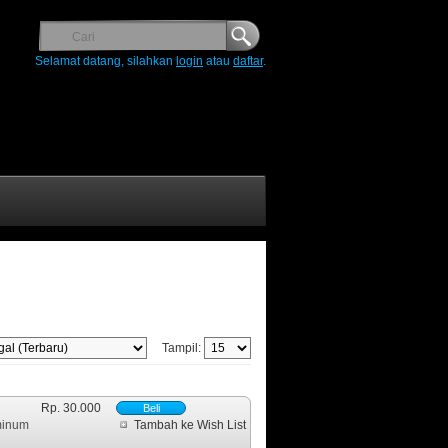
Selamat datang, silahkan
login
atau
daftar
.
Tampil:
Rp. 30.000
 minum
Tambah ke Wish List