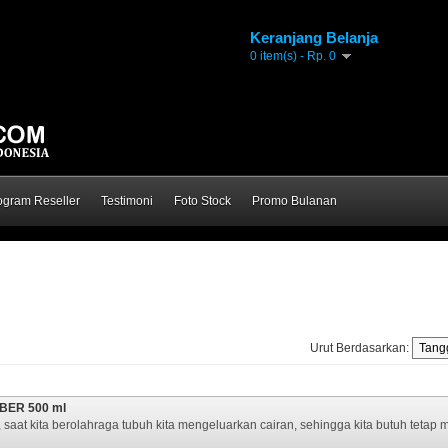
Keranjang Belanja
0 item(s) - Rp. 0
ogram Reseller
Testimoni
Foto Stock
Promo Bulanan
Urut Berdasarkan:
BER 500 ml
 saat kita berolahraga tubuh kita mengeluarkan cairan, sehingga kita butuh tetap