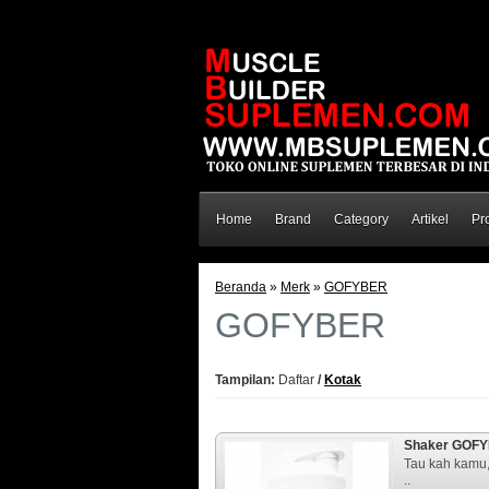
Home
Brand
Category
Artikel
Pr
Beranda
»
Merk
»
GOFYBER
GOFYBER
Tampilan:
Daftar
/
Kotak
Shaker GOFY
Tau kah kamu,
..