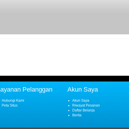
Layanan Pelanggan
Akun Saya
Hubungi Kami
Akun Saya
Peta Situs
Riwayat Pesanan
Daftar Belanja
Berita