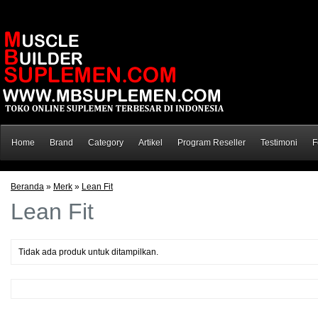
Home
Brand
Category
Artikel
Program Reseller
Testimoni
F
Beranda
»
Merk
»
Lean Fit
Lean Fit
Tidak ada produk untuk ditampilkan.