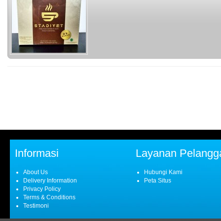
Informasi
Layanan Pelangg
About Us
Hubungi Kami
Delivery Information
Peta Situs
Privacy Policy
Terms & Conditions
Testimoni