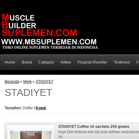
Home
Brand
Category
Artikel
Program Reseller
Testimoni
F
Beranda
»
Merk
»
STADIYET
STADIYET
Tampilan:
Daftar
/
Kotak
STADIYET Coffee 10 sachets 250 grams
Kopi Diet terbuat dari biji kopi pilihan perpad
ca..